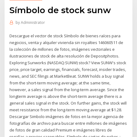
Símbolo de stock sunw
by
Administrator
Descargue el vector de stock Símbolo de bienes raíces para
negocios, venta y alquiler vivienda sin royalties 146060511 de
la colección de millones de fotos, imágenes vectoriales e
ilustraciones de stock de alta resolución de Depositphotos.
Exploring Sunworks (NASDAQ:SUNW) stock? View SUNW's stock
price, price target, earnings, financials, forecast, insider trades,
news, and SEC filings at MarketBeat. SUNW holds a buy signal
from the short-term moving average; at the same time,
however, a sales signal from the long-term average. Since the
longterm average is above the short-term average there is a
general sales signal in the stock. On further gains, the stock will
meet resistance from the long-term moving average at $1.28.
Descargar Simbolo imágenes de fotos en la mejor agencia de
fotografías de archivo para buscar entre millones de imágenes
de fotos de gran calidad Premium e imágenes libres de
regalías a precios razonables. Símbolo de cartas de poker. :