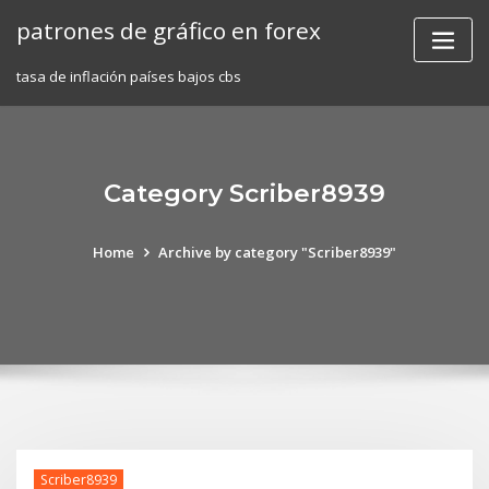
Skip
patrones de gráfico en forex
to
content
tasa de inflación países bajos cbs
Category Scriber8939
Home
Archive by category "Scriber8939"
Scriber8939